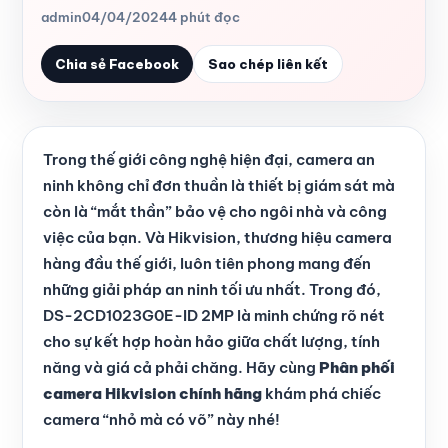
admin
04/04/2024
4 phút đọc
Chia sẻ Facebook
Sao chép liên kết
Trong thế giới công nghệ hiện đại, camera an
ninh không chỉ đơn thuần là thiết bị giám sát mà
còn là “mắt thần” bảo vệ cho ngôi nhà và công
việc của bạn. Và Hikvision, thương hiệu camera
hàng đầu thế giới, luôn tiên phong mang đến
những giải pháp an ninh tối ưu nhất. Trong đó,
DS-2CD1023G0E-ID 2MP là minh chứng rõ nét
cho sự kết hợp hoàn hảo giữa chất lượng, tính
năng và giá cả phải chăng. Hãy cùng
Phân phối
camera Hikvision chính hãng
khám phá chiếc
camera “nhỏ mà có võ” này nhé!