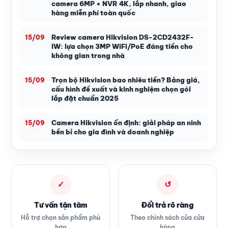
camera 6MP + NVR 4K, lắp nhanh, giao
hàng miễn phí toàn quốc
Review camera Hikvision DS-2CD2432F-
15/09
IW: lựa chọn 3MP WiFi/PoE đáng tiền cho
không gian trong nhà
Trọn bộ Hikvision bao nhiêu tiền? Bảng giá,
15/09
cấu hình đề xuất và kinh nghiệm chọn gói
lắp đặt chuẩn 2025
Camera Hikvision ổn định: giải pháp an ninh
15/09
bền bỉ cho gia đình và doanh nghiệp
✓
↺
Tư vấn tận tâm
Đổi trả rõ ràng
Hỗ trợ chọn sản phẩm phù
Theo chính sách của cửa
hợp
hàng