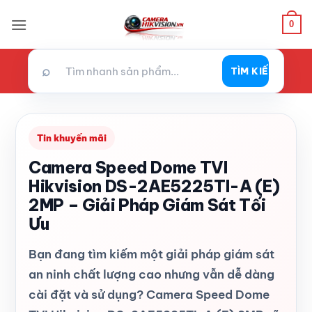
Bỏ
0
qua
nội
dung
⌕
TÌM KIẾM
Tin khuyến mãi
Camera Speed Dome TVI
Hikvision DS-2AE5225TI-A (E)
2MP – Giải Pháp Giám Sát Tối
Ưu
Bạn đang tìm kiếm một giải pháp giám sát
an ninh chất lượng cao nhưng vẫn dễ dàng
cài đặt và sử dụng? Camera Speed Dome