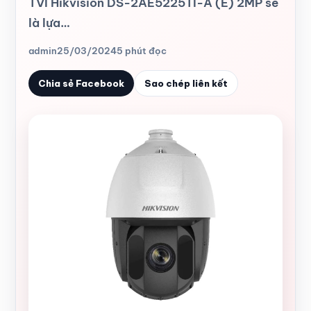
TVI Hikvision DS-2AE5225TI-A (E) 2MP sẽ
là lựa…
admin
25/03/2024
5 phút đọc
Chia sẻ Facebook
Sao chép liên kết