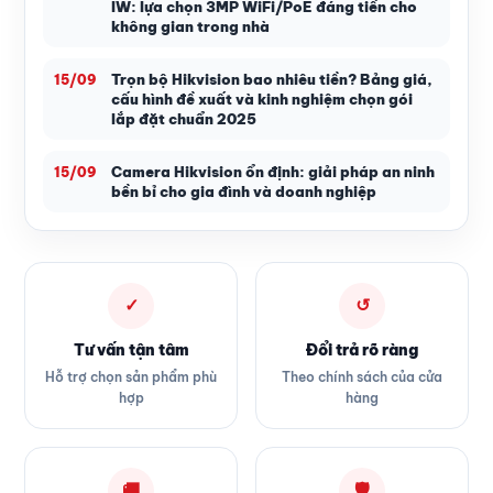
IW: lựa chọn 3MP WiFi/PoE đáng tiền cho
không gian trong nhà
Trọn bộ Hikvision bao nhiêu tiền? Bảng giá,
15/09
cấu hình đề xuất và kinh nghiệm chọn gói
lắp đặt chuẩn 2025
Camera Hikvision ổn định: giải pháp an ninh
15/09
bền bỉ cho gia đình và doanh nghiệp
✓
↺
Tư vấn tận tâm
Đổi trả rõ ràng
Hỗ trợ chọn sản phẩm phù
Theo chính sách của cửa
hợp
hàng
🚚
🛡