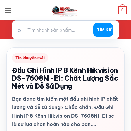
Bỏ
0
qua
nội
dung
⌕
TÌM KIẾM
Tin khuyến mãi
Đầu Ghi Hình IP 8 Kênh Hikvision
DS-7608NI-E1: Chất Lượng Sắc
Nét và Dễ Sử Dụng
Bạn đang tìm kiếm một đầu ghi hình IP chất
lượng và dễ sử dụng? Chắc chắn, Đầu Ghi
Hình IP 8 Kênh Hikvision DS-7608NI-E1 sẽ
là sự lựa chọn hoàn hảo cho bạn.…