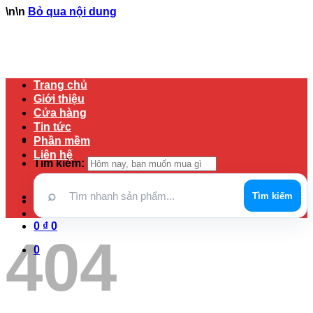
\n
\n
Bỏ qua nội dung
Trang chủ
Giới thiệu
Cửa hàng
Tin tức
Phần mềm
Liên hệ
Tìm kiếm:
⌕
Tìm kiếm
Đăng nhập / Đăng ký
0
₫
0
404
0