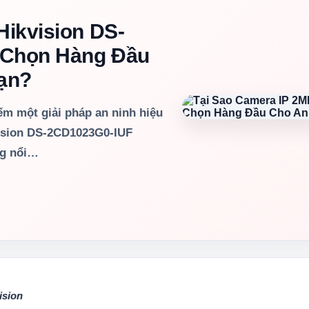
Hikvision DS-
 Chọn Hàng Đầu
Bạn?
ếm một giải pháp an ninh hiệu
vision DS-2CD1023G0-IUF
ng nổi…
ision