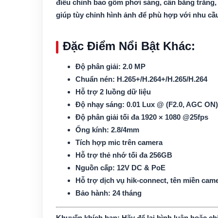
điều chỉnh bao gồm phơi sáng, cân bằng trắng,
giúp tùy chỉnh hình ảnh để phù hợp với nhu cầu
Đặc Điểm Nổi Bật Khác:
Độ phân giải:
2.0 MP
Chuẩn nén:
H.265+/H.264+/H.265/H.264
Hỗ trợ 2 luồng dữ liệu
Độ nhạy sáng:
0.01 Lux @ (F2.0, AGC ON),
Độ phân giải tối đa 1920 × 1080 @25fps
Ống kính:
2.8/4mm
Tích hợp mic trên camera
Hỗ trợ thẻ nhớ tối đa 256GB
Nguồn cấp:
12V DC & PoE
Hỗ trợ dịch vụ hik-connect, tên miền ca
Bảo hành:
24 tháng
Khuyến khích bạn:
Hãy để lại bình luận hoặc ch