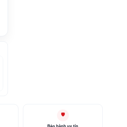
🛡
Bảo hành uy tín