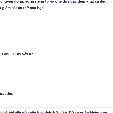
 chuyển động, vùng riêng tư và chế độ ngày đêm – tất cả đều
 giám sát cụ thể của bạn.
 B/W: 0 Lux với IR
meraddns
ia sẻ bài viết này nếu bạn thấy hữu ích. Đừng quên khám phá