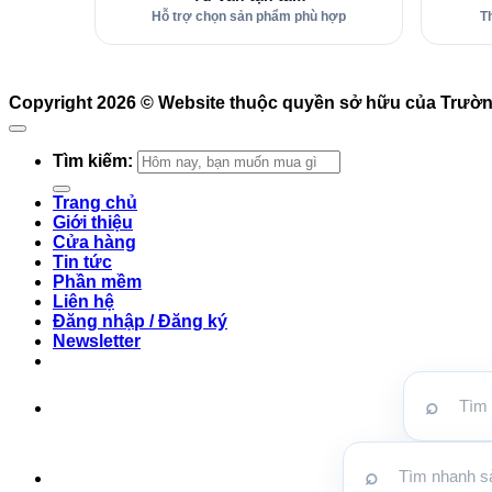
Hỗ trợ chọn sản phẩm phù hợp
T
Copyright 2026 ©
Website thuộc quyền sở hữu của Trườ
Tìm kiếm:
Trang chủ
Giới thiệu
Cửa hàng
Tin tức
Phần mềm
Liên hệ
Đăng nhập / Đăng ký
Newsletter
⌕
⌕