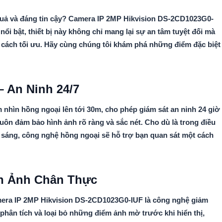
 quả và đáng tin cậy? Camera IP 2MP Hikvision DS-2CD1023G0-
nổi bật, thiết bị này không chỉ mang lại sự an tâm tuyệt đối mà
t cách tối ưu. Hãy cùng chúng tôi khám phá những điểm đặc biệt
 An Ninh 24/7
nhìn hồng ngoại lên tới 30m, cho phép giám sát an ninh 24 giờ
luôn đảm bảo hình ảnh rõ ràng và sắc nét. Cho dù là trong điều
sáng, công nghệ hồng ngoại sẽ hỗ trợ bạn quan sát một cách
h Ảnh Chân Thực
mera IP 2MP Hikvision DS-2CD1023G0-IUF là công nghệ giảm
phân tích và loại bỏ những điểm ảnh mờ trước khi hiển thị,