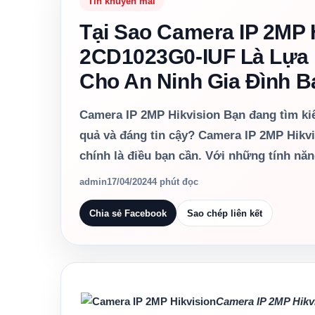
Tin khuyến mãi
Tại Sao Camera IP 2MP 
2CD1023G0-IUF Là Lựa
Cho An Ninh Gia Đình 
Camera IP 2MP Hikvision Bạn đang tìm ki
quả và đáng tin cậy? Camera IP 2MP Hik
chính là điều bạn cần. Với những tính nă
admin
17/04/2024
4 phút đọc
Chia sẻ Facebook
Sao chép liên kết
Camera IP 2MP Hikv