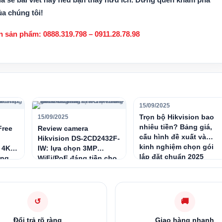
ủa chúng tôi!
 sản phẩm: 0888.319.798 – 0911.28.78.98
15/09/2025
Trọn bộ Hikvision bao
15/09/2025
nhiêu tiền? Bảng giá,
Free
Review camera
cấu hình đề xuất và
Hikvision DS-2CD2432F-
kinh nghiệm chọn gói
 4K,
IW: lựa chọn 3MP
lắp đặt chuẩn 2025
àng
WiFi/PoE đáng tiền cho
c
không gian trong nhà
🚚
↺
Đổi trả rõ ràng
Giao hàng nhanh