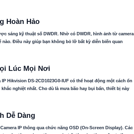
g Hoàn Hảo
ược sáng kỹ thuật số DWDR. Nhờ có DWDR, hình ảnh từ camera
thế nào. Điều này giúp bạn không bỏ lỡ bất kỳ diễn biến quan
ọi Lúc Mọi Nơi
 IP Hikvision DS-2CD1023G0-IUF có thể hoạt động một cách ổn
khắc nghiệt nhất. Cho dù là mưa bão hay bụi bẩn, thiết bị này
nh Dễ Dàng
ho Camera IP thông qua chức năng OSD (On-Screen Display). Các