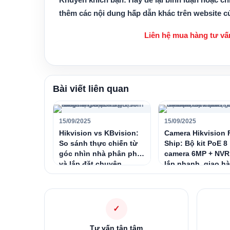
thêm các nội dung hấp dẫn khác trên website c
Liên hệ mua hàng tư vấn
Bài viết liên quan
15/09/2025
15/09/2025
Hikvision vs KBvision:
Camera Hikvision 
So sánh thực chiến từ
Ship: Bộ kit PoE 8
góc nhìn nhà phân phối
camera 6MP + NVR
và lắp đặt chuyên
lắp nhanh, giao h
nghiệp
miễn phí toàn quố
✓
Tư vấn tận tâm