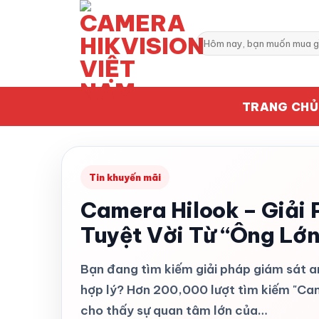
Bỏ
qua
Tìm
nội
kiếm:
dung
TRANG CHỦ
Tin khuyến mãi
Camera Hilook – Giải
Tuyệt Vời Từ “Ông Lớn
Bạn đang tìm kiếm giải pháp giám sát an
hợp lý? Hơn 200,000 lượt tìm kiếm "Ca
cho thấy sự quan tâm lớn của…