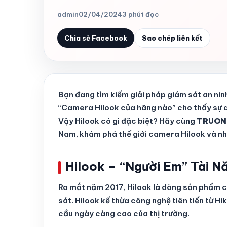
admin
02/04/2024
3 phút đọc
Chia sẻ Facebook
Sao chép liên kết
Bạn đang tìm kiếm giải pháp giám sát an nin
“Camera Hilook của hãng nào” cho thấy sự q
Vậy Hilook có gì đặc biệt? Hãy cùng
TRUON
Nam, khám phá thế giới camera Hilook và nhữ
Hilook – “Người Em” Tài N
Ra mắt năm 2017, Hilook là dòng sản phẩm c
sát. Hilook kế thừa công nghệ tiên tiến từ H
cầu ngày càng cao của thị trường.