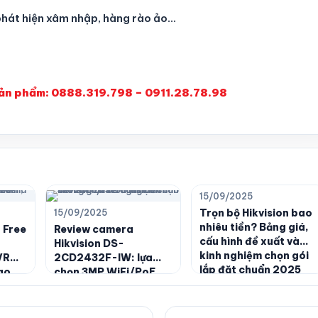
phát hiện xâm nhập, hàng rào ảo…
sản phẩm: 0888.319.798 – 0911.28.78.98
15/09/2025
Trọn bộ Hikvision bao
15/09/2025
nhiêu tiền? Bảng giá,
 Free
Review camera
cấu hình đề xuất và
Hikvision DS-
kinh nghiệm chọn gói
VR
2CD2432F-IW: lựa
lắp đặt chuẩn 2025
ao
chọn 3MP WiFi/PoE
àn
đáng tiền cho không
gian trong nhà