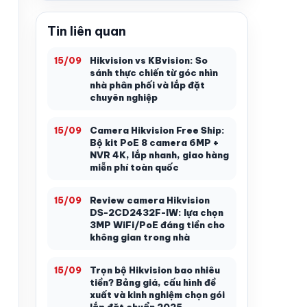
Tin liên quan
Hikvision vs KBvision: So
15/09
sánh thực chiến từ góc nhìn
nhà phân phối và lắp đặt
chuyên nghiệp
Camera Hikvision Free Ship:
15/09
Bộ kit PoE 8 camera 6MP +
NVR 4K, lắp nhanh, giao hàng
miễn phí toàn quốc
Review camera Hikvision
15/09
DS-2CD2432F-IW: lựa chọn
3MP WiFi/PoE đáng tiền cho
không gian trong nhà
Trọn bộ Hikvision bao nhiêu
15/09
tiền? Bảng giá, cấu hình đề
xuất và kinh nghiệm chọn gói