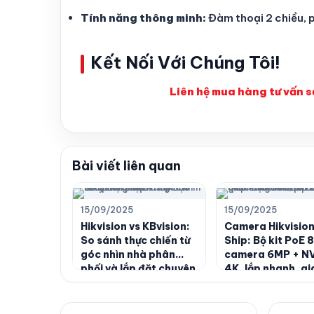
Tính năng thông minh:
Đàm thoại 2 chiều, 
Kết Nối Với Chúng Tôi!
Liên hệ mua hàng tư vấn 
Bài viết liên quan
15/09/2025
15/09/2025
Hikvision vs KBvision:
Camera Hikvision
So sánh thực chiến từ
Ship: Bộ kit PoE 8
góc nhìn nhà phân
camera 6MP + N
phối và lắp đặt chuyên
4K, lắp nhanh, gi
nghiệp
hàng miễn phí to
quốc