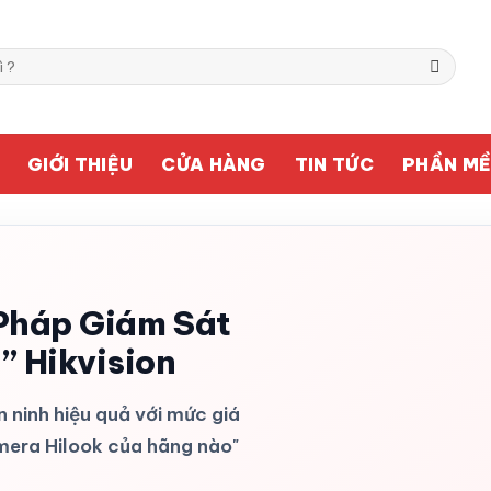
GIỚI THIỆU
CỬA HÀNG
TIN TỨC
PHẦN M
 Pháp Giám Sát
” Hikvision
 ninh hiệu quả với mức giá
mera Hilook của hãng nào"