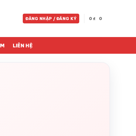
ĐĂNG NHẬP / ĐĂNG KÝ
0
₫
0
ỀM
LIÊN HỆ