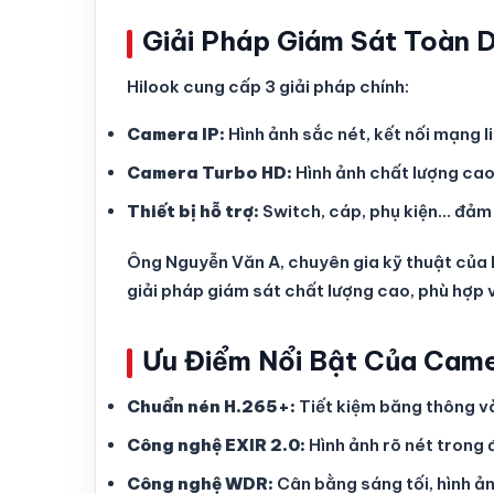
Giải Pháp Giám Sát Toàn D
Hilook cung cấp 3 giải pháp chính:
Camera IP:
Hình ảnh sắc nét, kết nối mạng l
Camera Turbo HD:
Hình ảnh chất lượng cao
Thiết bị hỗ trợ:
Switch, cáp, phụ kiện… đảm 
Ông Nguyễn Văn A, chuyên gia kỹ thuật của H
giải pháp giám sát chất lượng cao, phù hợp v
Ưu Điểm Nổi Bật Của Came
Chuẩn nén H.265+:
Tiết kiệm băng thông và
Công nghệ EXIR 2.0:
Hình ảnh rõ nét trong 
Công nghệ WDR:
Cân bằng sáng tối, hình ản