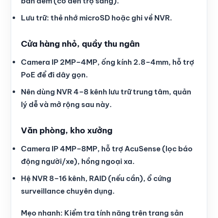
ban đêm (có đèn trợ sáng).
Lưu trữ: thẻ nhớ microSD hoặc ghi về NVR.
Cửa hàng nhỏ, quầy thu ngân
Camera IP 2MP–4MP, ống kính 2.8–4mm, hỗ trợ
PoE để đi dây gọn.
Nên dùng NVR 4–8 kênh lưu trữ trung tâm, quản
lý dễ và mở rộng sau này.
Văn phòng, kho xưởng
Camera IP 4MP–8MP, hỗ trợ AcuSense (lọc báo
động người/xe), hồng ngoại xa.
Hệ NVR 8–16 kênh, RAID (nếu cần), ổ cứng
surveillance chuyên dụng.
Mẹo nhanh: Kiểm tra tính năng trên trang sản