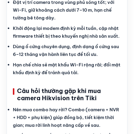
Đặt vị trí camera trong vùng phủ sóng tốt; với
Wi-Fi, giữ khoảng cách dưới 7–10 m, hạn chế
tường bê tông dày.
Khởi động lại modem định kỳ mỗi tuần, cập nhật
firmware thiết bị theo khuyến nghị nhà sản xuất.
Dùng ổ cứng chuyên dụng, định dạng ổ cứng sau
6–12 tháng vận hành liên tục để tối ưu.
Hạn chế chia sẻ mật khẩu Wi-Fi rộng rãi; đổi mật
khẩu định kỳ để tránh quá tải.
Câu hỏi thường gặp khi mua
camera Hikvision trên Tiki
Nên mua combo hay rời? Combo (camera + NVR
+ HDD + phụ kiện) giúp đồng bộ, tiết kiệm thời
gian; mua rời linh hoạt nâng cấp về sau.