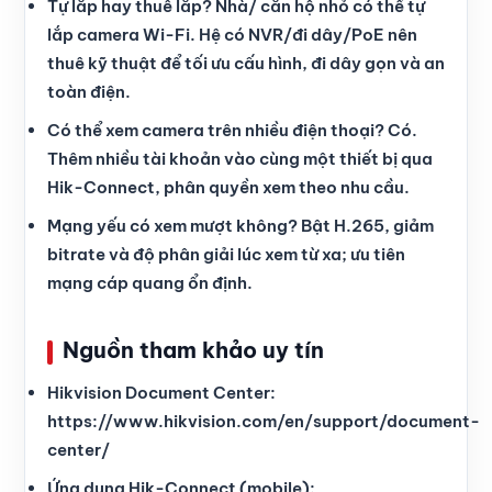
Tự lắp hay thuê lắp? Nhà/ căn hộ nhỏ có thể tự
lắp camera Wi-Fi. Hệ có NVR/đi dây/PoE nên
thuê kỹ thuật để tối ưu cấu hình, đi dây gọn và an
toàn điện.
Có thể xem camera trên nhiều điện thoại? Có.
Thêm nhiều tài khoản vào cùng một thiết bị qua
Hik-Connect, phân quyền xem theo nhu cầu.
Mạng yếu có xem mượt không? Bật H.265, giảm
bitrate và độ phân giải lúc xem từ xa; ưu tiên
mạng cáp quang ổn định.
Nguồn tham khảo uy tín
Hikvision Document Center:
https://www.hikvision.com/en/support/document-
center/
Ứng dụng Hik-Connect (mobile):