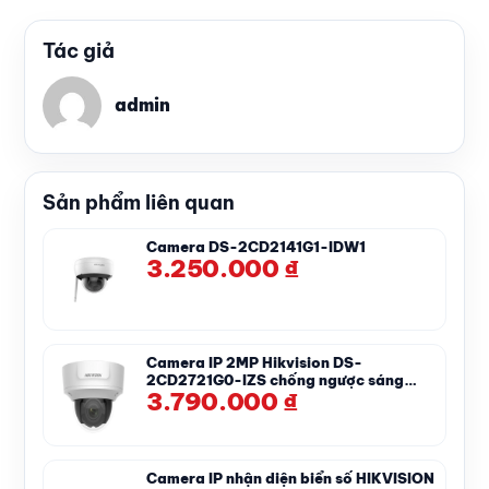
Tác giả
admin
Sản phẩm liên quan
Camera DS-2CD2141G1-IDW1
3.250.000
₫
Camera IP 2MP Hikvision DS-
2CD2721G0-IZS chống ngược sáng
3.790.000
₫
thực
Camera IP nhận diện biển số HIKVISION