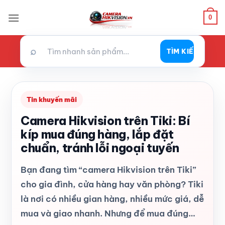
Bỏ
0
qua
nội
dung
⌕
TÌM KIẾM
Tin khuyến mãi
Camera Hikvision trên Tiki: Bí
kíp mua đúng hàng, lắp đặt
chuẩn, tránh lỗi ngoại tuyến
Bạn đang tìm “camera Hikvision trên Tiki”
cho gia đình, cửa hàng hay văn phòng? Tiki
là nơi có nhiều gian hàng, nhiều mức giá, dễ
mua và giao nhanh. Nhưng để mua đúng…