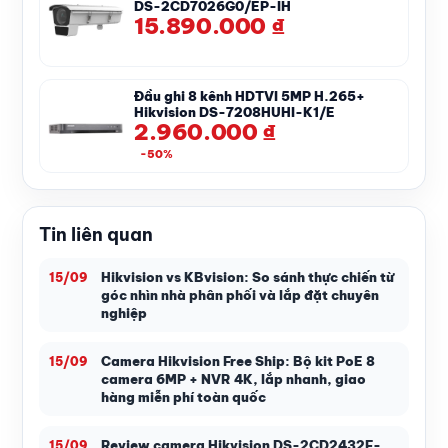
DS-2CD7026G0/EP-IH
15.890.000
₫
Đầu ghi 8 kênh HDTVI 5MP H.265+
Hikvision DS-7208HUHI-K1/E
2.960.000
₫
-50%
Tin liên quan
Hikvision vs KBvision: So sánh thực chiến từ
15/09
góc nhìn nhà phân phối và lắp đặt chuyên
nghiệp
Camera Hikvision Free Ship: Bộ kit PoE 8
15/09
camera 6MP + NVR 4K, lắp nhanh, giao
hàng miễn phí toàn quốc
Review camera Hikvision DS-2CD2432F-
15/09