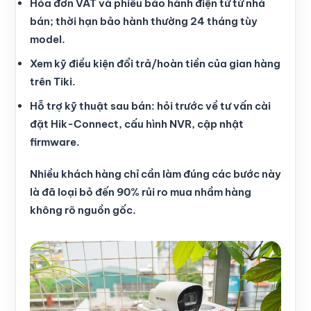
Hóa đơn VAT và phiếu bảo hành điện tử từ nhà
bán; thời hạn bảo hành thường 24 tháng tùy
model.
Xem kỹ điều kiện đổi trả/hoàn tiền của gian hàng
trên Tiki.
Hỗ trợ kỹ thuật sau bán: hỏi trước về tư vấn cài
đặt Hik-Connect, cấu hình NVR, cập nhật
firmware.
Nhiều khách hàng chỉ cần làm đúng các bước này
là đã loại bỏ đến 90% rủi ro mua nhầm hàng
không rõ nguồn gốc.