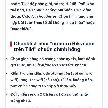
phẩm Tiki: độ phân giải, hỗ trợ H.265, PoE, khe
thẻ nhớ, tiêu chuẩn chống bụi nước IP67, đàm
thoại, ColorVu/AcuSense. Chọn tính năng phù
hợp bài toán thực tế để không “mua thừa” hoặc
“mua thiếu”.
Checklist mua “camera Hikvision
trên Tiki” chuẩn chính hãng
Chọn gian hàng có chứng nhận uy tín, lượt đánh
giá thực, nhiều ảnh/video thực tế từ khách.
Kiểm tra phụ kiện: adapter nguồn (với camera
wifi), ăng-ten wifi (nếu có), túi ốc, hướng dẫn,
tem chính hãng trên hộp và thân máy.
Đối chiếu serial/QR trên vỏ hộp và thân máy
trùng nhau.