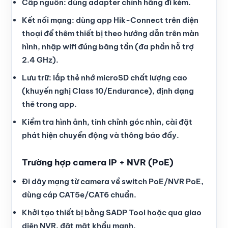
Cấp nguồn: dùng adapter chính hãng đi kèm.
Kết nối mạng: dùng app Hik-Connect trên điện
thoại để thêm thiết bị theo hướng dẫn trên màn
hình, nhập wifi đúng băng tần (đa phần hỗ trợ
2.4 GHz).
Lưu trữ: lắp thẻ nhớ microSD chất lượng cao
(khuyến nghị Class 10/Endurance), định dạng
thẻ trong app.
Kiểm tra hình ảnh, tinh chỉnh góc nhìn, cài đặt
phát hiện chuyển động và thông báo đẩy.
Trường hợp camera IP + NVR (PoE)
Đi dây mạng từ camera về switch PoE/NVR PoE,
dùng cáp CAT5e/CAT6 chuẩn.
Khởi tạo thiết bị bằng SADP Tool hoặc qua giao
diện NVR, đặt mật khẩu mạnh.