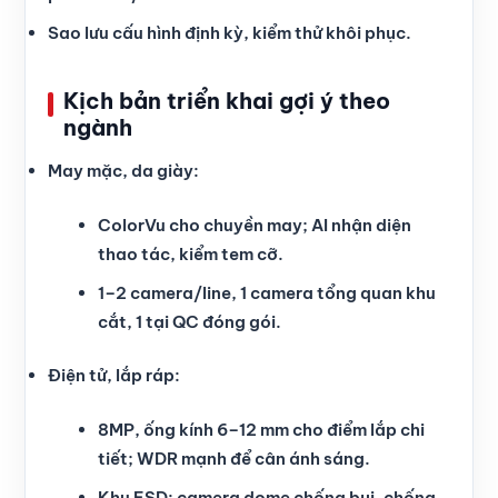
Sao lưu cấu hình định kỳ, kiểm thử khôi phục.
Kịch bản triển khai gợi ý theo
ngành
May mặc, da giày:
ColorVu cho chuyền may; AI nhận diện
thao tác, kiểm tem cỡ.
1–2 camera/line, 1 camera tổng quan khu
cắt, 1 tại QC đóng gói.
Điện tử, lắp ráp:
8MP, ống kính 6–12 mm cho điểm lắp chi
tiết; WDR mạnh để cân ánh sáng.
Khu ESD: camera dome chống bụi, chống