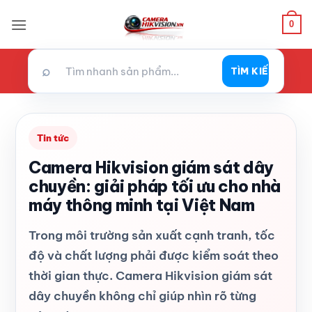
Bỏ
0
qua
nội
dung
⌕
TÌM KIẾM
Tin tức
Camera Hikvision giám sát dây
chuyền: giải pháp tối ưu cho nhà
máy thông minh tại Việt Nam
Trong môi trường sản xuất cạnh tranh, tốc
độ và chất lượng phải được kiểm soát theo
thời gian thực. Camera Hikvision giám sát
dây chuyền không chỉ giúp nhìn rõ từng