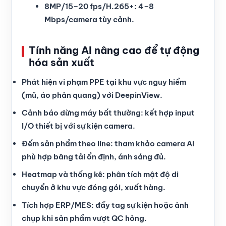
8MP/15–20 fps/H.265+: 4–8
Mbps/camera tùy cảnh.
Tính năng AI nâng cao để tự động
hóa sản xuất
Phát hiện vi phạm PPE tại khu vực nguy hiểm
(mũ, áo phản quang) với DeepinView.
Cảnh báo dừng máy bất thường: kết hợp input
I/O thiết bị với sự kiện camera.
Đếm sản phẩm theo line: tham khảo camera AI
phù hợp băng tải ổn định, ánh sáng đủ.
Heatmap và thống kê: phân tích mật độ di
chuyển ở khu vực đóng gói, xuất hàng.
Tích hợp ERP/MES: đẩy tag sự kiện hoặc ảnh
chụp khi sản phẩm vượt QC hỏng.