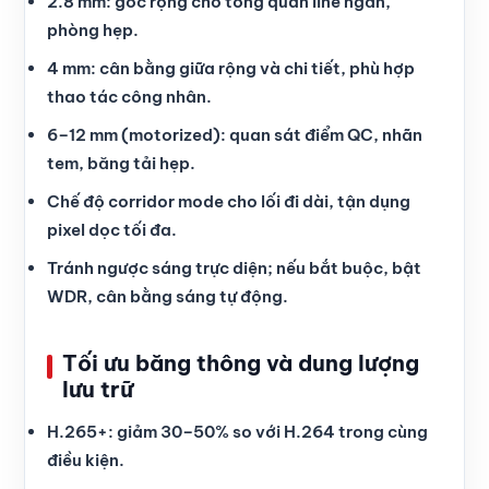
2.8 mm: góc rộng cho tổng quan line ngắn,
phòng hẹp.
4 mm: cân bằng giữa rộng và chi tiết, phù hợp
thao tác công nhân.
6–12 mm (motorized): quan sát điểm QC, nhãn
tem, băng tải hẹp.
Chế độ corridor mode cho lối đi dài, tận dụng
pixel dọc tối đa.
Tránh ngược sáng trực diện; nếu bắt buộc, bật
WDR, cân bằng sáng tự động.
Tối ưu băng thông và dung lượng
lưu trữ
H.265+: giảm 30–50% so với H.264 trong cùng
điều kiện.