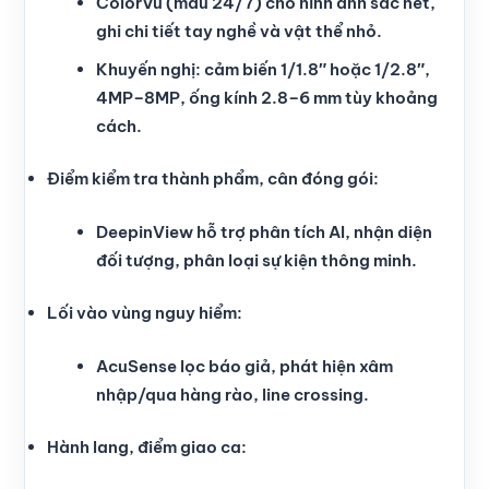
ColorVu (màu 24/7) cho hình ảnh sắc nét,
ghi chi tiết tay nghề và vật thể nhỏ.
Khuyến nghị: cảm biến 1/1.8″ hoặc 1/2.8″,
4MP–8MP, ống kính 2.8–6 mm tùy khoảng
cách.
Điểm kiểm tra thành phẩm, cân đóng gói:
DeepinView hỗ trợ phân tích AI, nhận diện
đối tượng, phân loại sự kiện thông minh.
Lối vào vùng nguy hiểm:
AcuSense lọc báo giả, phát hiện xâm
nhập/qua hàng rào, line crossing.
Hành lang, điểm giao ca: