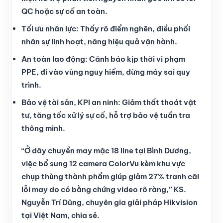
QC hoặc sự cố an toàn.
Tối ưu nhân lực: Thấy rõ điểm nghẽn, điều phối
nhân sự linh hoạt, nâng hiệu quả vận hành.
An toàn lao động: Cảnh báo kịp thời vi phạm
PPE, đi vào vùng nguy hiểm, dừng máy sai quy
trình.
Bảo vệ tài sản, KPI an ninh: Giảm thất thoát vật
tư, tăng tốc xử lý sự cố, hỗ trợ bảo vệ tuần tra
thông minh.
“Ở dây chuyền may mặc 18 line tại Bình Dương,
việc bổ sung 12 camera ColorVu kèm khu vực
chụp thùng thành phẩm giúp giảm 27% tranh cãi
lỗi may do có bằng chứng video rõ ràng,” KS.
Nguyễn Trí Dũng, chuyên gia giải pháp Hikvision
tại Việt Nam, chia sẻ.