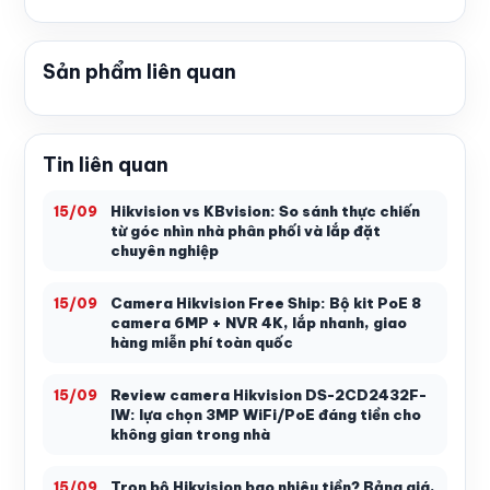
Sản phẩm liên quan
Tin liên quan
Hikvision vs KBvision: So sánh thực chiến
15/09
từ góc nhìn nhà phân phối và lắp đặt
chuyên nghiệp
Camera Hikvision Free Ship: Bộ kit PoE 8
15/09
camera 6MP + NVR 4K, lắp nhanh, giao
hàng miễn phí toàn quốc
Review camera Hikvision DS-2CD2432F-
15/09
IW: lựa chọn 3MP WiFi/PoE đáng tiền cho
không gian trong nhà
Trọn bộ Hikvision bao nhiêu tiền? Bảng giá,
15/09