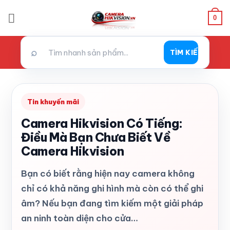
Bỏ
0
qua
nội
dung
⌕
TÌM KIẾM
Tin khuyến mãi
Camera Hikvision Có Tiếng:
Điều Mà Bạn Chưa Biết Về
Camera Hikvision
Bạn có biết rằng hiện nay camera không
chỉ có khả năng ghi hình mà còn có thể ghi
âm? Nếu bạn đang tìm kiếm một giải pháp
an ninh toàn diện cho cửa…