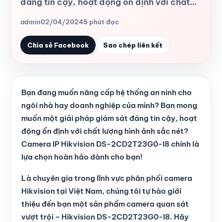
đáng tin cậy, hoạt động ổn định với chất…
admin
02/04/2024
5 phút đọc
Chia sẻ Facebook
Sao chép liên kết
Bạn đang muốn nâng cấp hệ thống an ninh cho
ngôi nhà hay doanh nghiệp của mình? Bạn mong
muốn một giải pháp giám sát đáng tin cậy, hoạt
động ổn định với chất lượng hình ảnh sắc nét?
Camera IP Hikvision DS-2CD2T23G0-I8 chính là
lựa chọn hoàn hảo dành cho bạn!
Là chuyên gia trong lĩnh vực phân phối camera
Hikvision tại Việt Nam, chúng tôi tự hào giới
thiệu đến bạn một sản phẩm camera quan sát
vượt trội – Hikvision DS-2CD2T23G0-I8. Hãy