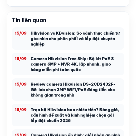
Tin liên quan
Hikvision vs KBvision: So sánh thực chiến từ
15/09
góc nhìn nhà phân phối và lắp đặt chuyên
nghiệp
Camera Hikvision Free Ship: Bộ kit PoE 8
15/09
camera 6MP + NVR 4K, lắp nhanh, giao
hàng miễn phí toàn quốc
Review camera Hikvision DS-2CD2432F-
15/09
IW: lựa chọn 3MP WiFi/PoE đáng tiền cho
không gian trong nhà
Trọn bộ Hikvision bao nhiêu tiền? Bảng giá,
15/09
cấu hình đề xuất và kinh nghiệm chọn gói
lắp đặt chuẩn 2025
Camera Hikvision ổn định: giải pháp an ninh
15/09