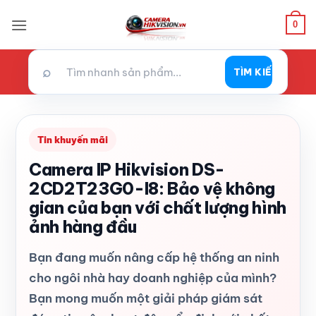
Bỏ
0
qua
nội
dung
⌕
TÌM KIẾM
Tin khuyến mãi
Camera IP Hikvision DS-
2CD2T23G0-I8: Bảo vệ không
gian của bạn với chất lượng hình
ảnh hàng đầu
Bạn đang muốn nâng cấp hệ thống an ninh
cho ngôi nhà hay doanh nghiệp của mình?
Bạn mong muốn một giải pháp giám sát