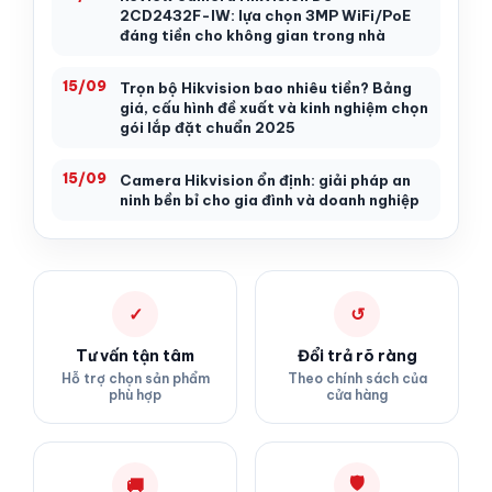
2CD2432F-IW: lựa chọn 3MP WiFi/PoE
đáng tiền cho không gian trong nhà
15/09
Trọn bộ Hikvision bao nhiêu tiền? Bảng
giá, cấu hình đề xuất và kinh nghiệm chọn
gói lắp đặt chuẩn 2025
15/09
Camera Hikvision ổn định: giải pháp an
ninh bền bỉ cho gia đình và doanh nghiệp
✓
↺
Tư vấn tận tâm
Đổi trả rõ ràng
Hỗ trợ chọn sản phẩm
Theo chính sách của
phù hợp
cửa hàng
🛡
🚚