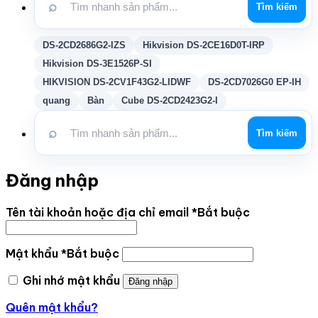
⌕
Tìm kiếm
DS-2CD2686G2-IZS
Hikvision DS-2CE16D0T-IRP
Hikvision DS-3E1526P-SI
HIKVISION DS-2CV1F43G2-LIDWF
DS-2CD7026G0 EP-IH
quang
Bàn
Cube DS-2CD2423G2-I
⌕
Tìm kiếm
Đăng nhập
Tên tài khoản hoặc địa chỉ email
*
Bắt buộc
Mật khẩu
*
Bắt buộc
Ghi nhớ mật khẩu
Đăng nhập
Quên mật khẩu?