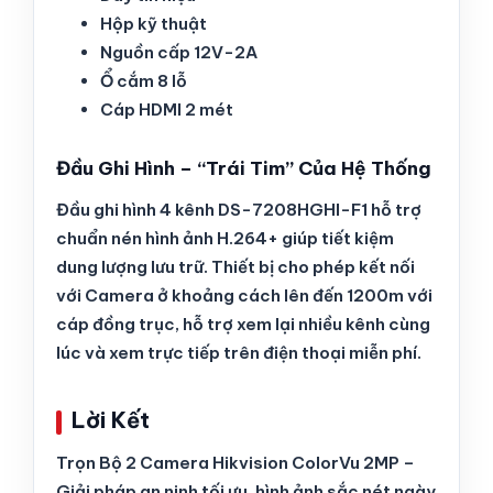
Hộp kỹ thuật
Nguồn cấp 12V-2A
Ổ cắm 8 lỗ
Cáp HDMI 2 mét
Đầu Ghi Hình – “Trái Tim” Của Hệ Thống
Đầu ghi hình 4 kênh DS-7208HGHI-F1 hỗ trợ
chuẩn nén hình ảnh H.264+ giúp tiết kiệm
dung lượng lưu trữ. Thiết bị cho phép kết nối
với Camera ở khoảng cách lên đến 1200m với
cáp đồng trục, hỗ trợ xem lại nhiều kênh cùng
lúc và xem trực tiếp trên điện thoại miễn phí.
Lời Kết
Trọn Bộ 2 Camera Hikvision ColorVu 2MP –
Giải pháp an ninh tối ưu, hình ảnh sắc nét ngày