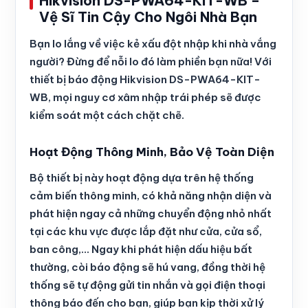
Hikvision DS-PWA64-KIT-WB –
Vệ Sĩ Tin Cậy Cho Ngôi Nhà Bạn
Bạn lo lắng về việc kẻ xấu đột nhập khi nhà vắng
người? Đừng để nỗi lo đó làm phiền bạn nữa! Với
thiết bị báo động Hikvision DS-PWA64-KIT-
WB, mọi nguy cơ xâm nhập trái phép sẽ được
kiểm soát một cách chặt chẽ.
Hoạt Động Thông Minh, Bảo Vệ Toàn Diện
Bộ thiết bị này hoạt động dựa trên hệ thống
cảm biến thông minh, có khả năng nhận diện và
phát hiện ngay cả những chuyển động nhỏ nhất
tại các khu vực được lắp đặt như cửa, cửa sổ,
ban công,… Ngay khi phát hiện dấu hiệu bất
thường, còi báo động sẽ hú vang, đồng thời hệ
thống sẽ tự động gửi tin nhắn và gọi điện thoại
thông báo đến cho bạn, giúp bạn kịp thời xử lý