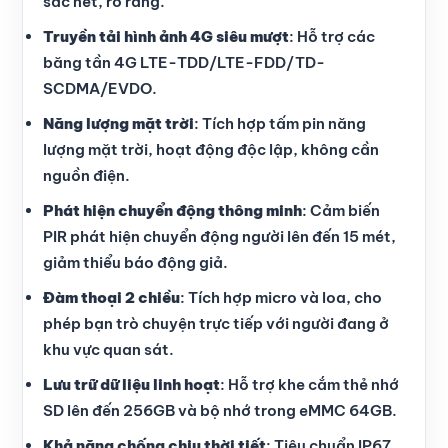
sắc nét, rõ ràng.
Truyền tải hình ảnh 4G siêu mượt
: Hỗ trợ các
băng tần 4G LTE-TDD/LTE-FDD/TD-
SCDMA/EVDO.
Năng lượng mặt trời
: Tích hợp tấm pin năng
lượng mặt trời, hoạt động độc lập, không cần
nguồn điện.
Phát hiện chuyển động thông minh
: Cảm biến
PIR phát hiện chuyển động người lên đến 15 mét,
giảm thiểu báo động giả.
Đàm thoại 2 chiều
: Tích hợp micro và loa, cho
phép bạn trò chuyện trực tiếp với người đang ở
khu vực quan sát.
Lưu trữ dữ liệu linh hoạt
: Hỗ trợ khe cắm thẻ nhớ
SD lên đến 256GB và bộ nhớ trong eMMC 64GB.
Khả năng chống chịu thời tiết
: Tiêu chuẩn IP67,