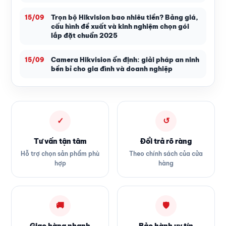
Trọn bộ Hikvision bao nhiêu tiền? Bảng giá,
15/09
cấu hình đề xuất và kinh nghiệm chọn gói
lắp đặt chuẩn 2025
Camera Hikvision ổn định: giải pháp an ninh
15/09
bền bỉ cho gia đình và doanh nghiệp
✓
↺
Tư vấn tận tâm
Đổi trả rõ ràng
Hỗ trợ chọn sản phẩm phù
Theo chính sách của cửa
hợp
hàng
🚚
🛡
Giao hàng nhanh
Bảo hành uy tín