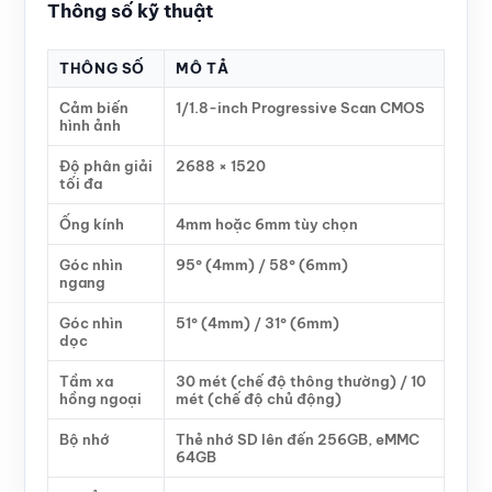
Thông số kỹ thuật
THÔNG SỐ
MÔ TẢ
Cảm biến
1/1.8-inch Progressive Scan CMOS
hình ảnh
Độ phân giải
2688 × 1520
tối đa
Ống kính
4mm hoặc 6mm tùy chọn
Góc nhìn
95° (4mm) / 58° (6mm)
ngang
Góc nhìn
51° (4mm) / 31° (6mm)
dọc
Tầm xa
30 mét (chế độ thông thường) / 10
hồng ngoại
mét (chế độ chủ động)
Bộ nhớ
Thẻ nhớ SD lên đến 256GB, eMMC
64GB