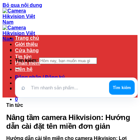
Bỏ qua nội dung
Trang chủ
Giới thiệu
Cửa hàng
Tin tức
Tìm kiếm:
Phần mềm
Liên hệ
Đăng nhập / Đăng ký
⌕
Tìm kiếm
0
₫
0
0
Tin tức
Nâng tầm camera Hikvision: Hướng
dẫn cài đặt tên miền đơn giản
Hướng dẫn cài tên miền cho camera Hikvision: Lợi