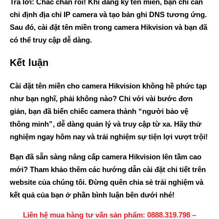
Trả lời:
Chắc chắn rồi! Khi đăng ký tên miền, bạn chỉ cần
chỉ định địa chỉ IP camera và tạo bản ghi DNS tương ứng.
Sau đó, cài đặt tên miền trong camera Hikvision và bạn đã
có thể truy cập dễ dàng.
Kết luận
Cài đặt tên miền cho camera Hikvision không hề phức tạp
như bạn nghĩ, phải không nào? Chỉ với vài bước đơn
giản, bạn đã biến chiếc camera thành “người bảo vệ
thông minh”, dễ dàng quản lý và truy cập từ xa. Hãy thử
nghiệm ngay hôm nay và trải nghiệm sự tiện lợi vượt trội!
Bạn đã sẵn sàng nâng cấp camera Hikvision lên tầm cao
mới? Tham khảo thêm các hướng dẫn cài đặt chi tiết trên
website của chúng tôi. Đừng quên chia sẻ trải nghiệm và
kết quả của bạn ở phần bình luận bên dưới nhé!
Liên hệ mua hàng tư vấn sản phẩm: 0888.319.798 –