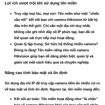
Lợi ích vượt trội khi sử dụng tên miền
Truy cập mọi lúc, mọi nơi
: Tên miền như một “chiếc
cầu nối” kết nối bạn với camera Hikvision từ bất kỳ
đâu trên thế giới. Chỉ cần một địa chỉ duy nhất,
không cần ghi nhớ dãy số IP phức tạp, bạn đã có
thể quan sát trực tiếp mọi hoạt động.
Quản lý tập trung
: Sở hữu hệ thống nhiều camera?
Đừng lo lắng! Tên miền riêng cho mỗi camera
Hikvision giúp bạn dễ dàng phân biệt, quản lý và
giám sát một cách hiệu quả và chuyên nghiệp.
Nâng cao tính bảo mật và ổn định
Sử dụng địa chỉ IP để truy cập camera tiềm ẩn nhiều rủi ro
về bảo mật và tính ổn định. Ngược lại, tên miền mang đến:
Kết nối an toàn
: Tên miền hoạt động như “lá chắn”
bảo vệ camera Hikvision khỏi các truy cập trái phép,