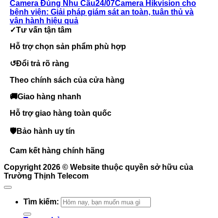
Camera Đúng Nhu Cầu
24/07
Camera Hikvision cho
bệnh viện: Giải pháp giám sát an toàn, tuân thủ và
vận hành hiệu quả
✓
Tư vấn tận tâm
Hỗ trợ chọn sản phẩm phù hợp
↺
Đổi trả rõ ràng
Theo chính sách của cửa hàng
🚚
Giao hàng nhanh
Hỗ trợ giao hàng toàn quốc
🛡
Bảo hành uy tín
Cam kết hàng chính hãng
Copyright 2026 ©
Website thuộc quyền sở hữu của
Trường Thịnh Telecom
Tìm kiếm: