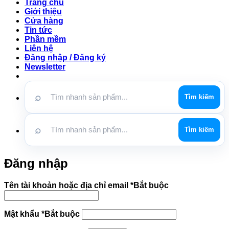
Trang chủ
Giới thiệu
Cửa hàng
Tin tức
Phần mềm
Liên hệ
Đăng nhập / Đăng ký
Newsletter
⌕
Tìm kiếm
⌕
Tìm kiếm
Đăng nhập
Tên tài khoản hoặc địa chỉ email
*
Bắt buộc
Mật khẩu
*
Bắt buộc