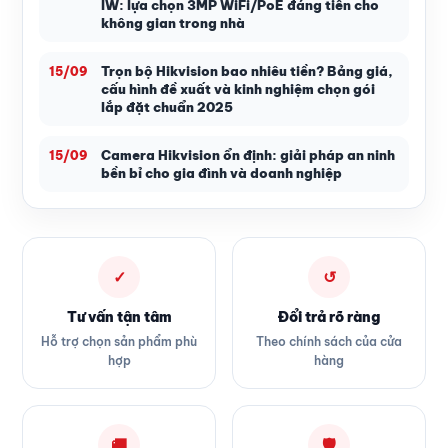
IW: lựa chọn 3MP WiFi/PoE đáng tiền cho
không gian trong nhà
Trọn bộ Hikvision bao nhiêu tiền? Bảng giá,
15/09
cấu hình đề xuất và kinh nghiệm chọn gói
lắp đặt chuẩn 2025
Camera Hikvision ổn định: giải pháp an ninh
15/09
bền bỉ cho gia đình và doanh nghiệp
✓
↺
Tư vấn tận tâm
Đổi trả rõ ràng
Hỗ trợ chọn sản phẩm phù
Theo chính sách của cửa
hợp
hàng
🚚
🛡