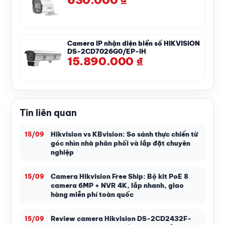
630.000
₫
Camera IP nhận diện biển số HIKVISION
DS-2CD7026G0/EP-IH
15.890.000
₫
Tin liên quan
Hikvision vs KBvision: So sánh thực chiến từ
15/09
góc nhìn nhà phân phối và lắp đặt chuyên
nghiệp
Camera Hikvision Free Ship: Bộ kit PoE 8
15/09
camera 6MP + NVR 4K, lắp nhanh, giao
hàng miễn phí toàn quốc
Review camera Hikvision DS-2CD2432F-
15/09