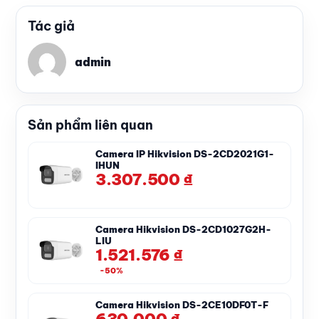
Tác giả
admin
Sản phẩm liên quan
Camera IP Hikvision DS-2CD2021G1-
IHUN
3.307.500
₫
Camera Hikvision DS-2CD1027G2H-
LIU
1.521.576
₫
-50%
Camera Hikvision DS-2CE10DF0T-F