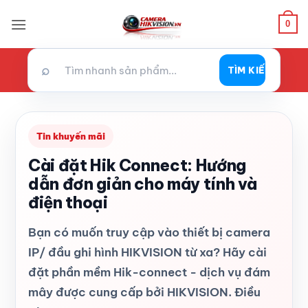
Bỏ
0
qua
nội
dung
⌕
TÌM KIẾM
Tin khuyến mãi
Cài đặt Hik Connect: Hướng
dẫn đơn giản cho máy tính và
điện thoại
Bạn có muốn truy cập vào thiết bị camera
IP/ đầu ghi hình HIKVISION từ xa? Hãy cài
đặt phần mềm Hik-connect - dịch vụ đám
mây được cung cấp bởi HIKVISION. Điều