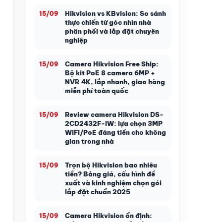
Hikvision vs KBvision: So sánh
15/09
thực chiến từ góc nhìn nhà
phân phối và lắp đặt chuyên
nghiệp
Camera Hikvision Free Ship:
15/09
Bộ kit PoE 8 camera 6MP +
NVR 4K, lắp nhanh, giao hàng
miễn phí toàn quốc
Review camera Hikvision DS-
15/09
2CD2432F-IW: lựa chọn 3MP
WiFi/PoE đáng tiền cho không
gian trong nhà
Trọn bộ Hikvision bao nhiêu
15/09
tiền? Bảng giá, cấu hình đề
xuất và kinh nghiệm chọn gói
lắp đặt chuẩn 2025
Camera Hikvision ổn định:
15/09