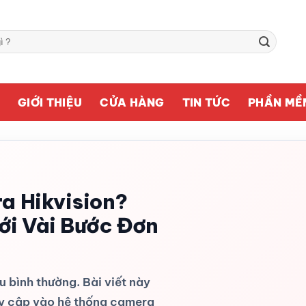
Ủ
GIỚI THIỆU
CỬA HÀNG
TIN TỨC
PHẦN MỀ
a Hikvision?
ới Vài Bước Đơn
u bình thường. Bài viết này
uy cập vào hệ thống camera