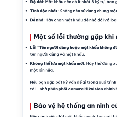
Độ dài
: Mật khẩu nên có ít nhất 8 ký tự, bao
Tính độc nhất
: Không nên sử dụng chung một
Dễ nhớ
: Hãy chọn mật khẩu dễ nhớ đối với bạ
Một số lỗi thường gặp khi
Lỗi “Tên người dùng hoặc mật khẩu không đ
tên người dùng và mật khẩu.
Không thể lưu mật khẩu mới
: Hãy thử đăng x
một lần nữa.
Nếu bạn gặp bất kỳ vấn đề gì trong quá trình
tôi – nhà
phân phối camera Hikvision chính 
Bảo vệ hệ thống an ninh c
Bên cạnh việc đặt mật khẩu mạnh, bạn có th