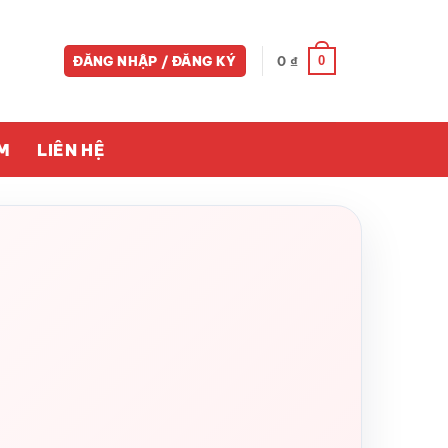
0
ĐĂNG NHẬP / ĐĂNG KÝ
0
₫
M
LIÊN HỆ