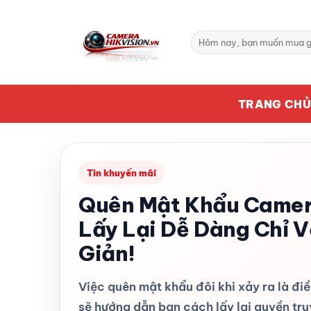
Bỏ
qua
Tìm
nội
kiếm:
dung
TRANG CH
Tin khuyến mãi
Quên Mật Khẩu Camer
Lấy Lại Dễ Dàng Chỉ V
Giản!
Việc quên mật khẩu đôi khi xảy ra là điề
sẽ hướng dẫn bạn cách lấy lại quyền tr