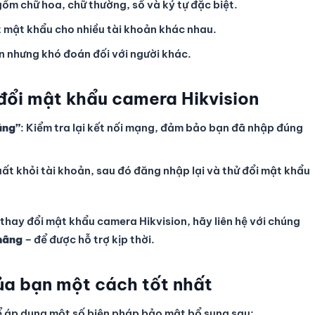
 gồm chữ hoa, chữ thường, số và ký tự đặc biệt.
 mật khẩu cho nhiều tài khoản khác nhau.
n nhưng khó đoán đối với người khác.
 đổi mật khẩu camera Hikvision
úng”
: Kiểm tra lại kết nối mạng, đảm bảo bạn đã nhập đúng
uất khỏi tài khoản, sau đó đăng nhập lại và thử đổi mật khẩu
 thay đổi mật khẩu camera Hikvision, hãy liên hệ với chúng
hãng
– để được hỗ trợ kịp thời.
ủa bạn một cách tốt nhất
ể áp dụng một số biện pháp bảo mật bổ sung sau: