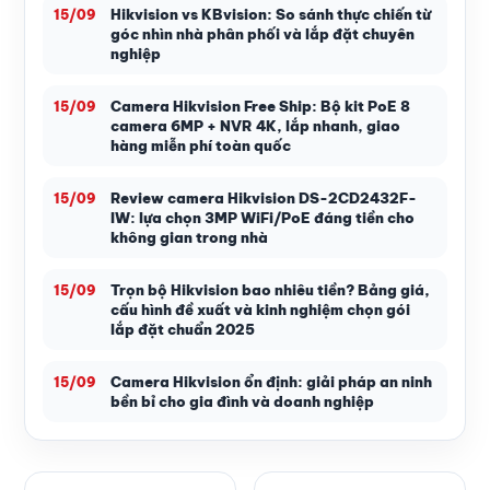
Hikvision vs KBvision: So sánh thực chiến từ
15/09
góc nhìn nhà phân phối và lắp đặt chuyên
nghiệp
Camera Hikvision Free Ship: Bộ kit PoE 8
15/09
camera 6MP + NVR 4K, lắp nhanh, giao
hàng miễn phí toàn quốc
Review camera Hikvision DS-2CD2432F-
15/09
IW: lựa chọn 3MP WiFi/PoE đáng tiền cho
không gian trong nhà
Trọn bộ Hikvision bao nhiêu tiền? Bảng giá,
15/09
cấu hình đề xuất và kinh nghiệm chọn gói
lắp đặt chuẩn 2025
Camera Hikvision ổn định: giải pháp an ninh
15/09
bền bỉ cho gia đình và doanh nghiệp