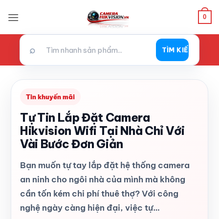
Bỏ
0
qua
nội
dung
⌕
TÌM KIẾM
Tin khuyến mãi
Tự Tin Lắp Đặt Camera
Hikvision Wifi Tại Nhà Chỉ Với
Vài Bước Đơn Giản
Bạn muốn tự tay lắp đặt hệ thống camera
an ninh cho ngôi nhà của mình mà không
cần tốn kém chi phí thuê thợ? Với công
nghệ ngày càng hiện đại, việc tự…