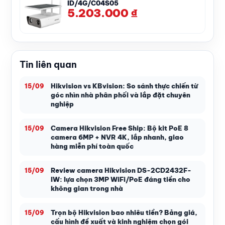
ID/4G/C04S05
5.203.000
₫
Tin liên quan
Hikvision vs KBvision: So sánh thực chiến từ
15/09
góc nhìn nhà phân phối và lắp đặt chuyên
nghiệp
Camera Hikvision Free Ship: Bộ kit PoE 8
15/09
camera 6MP + NVR 4K, lắp nhanh, giao
hàng miễn phí toàn quốc
Review camera Hikvision DS-2CD2432F-
15/09
IW: lựa chọn 3MP WiFi/PoE đáng tiền cho
không gian trong nhà
Trọn bộ Hikvision bao nhiêu tiền? Bảng giá,
15/09
cấu hình đề xuất và kinh nghiệm chọn gói