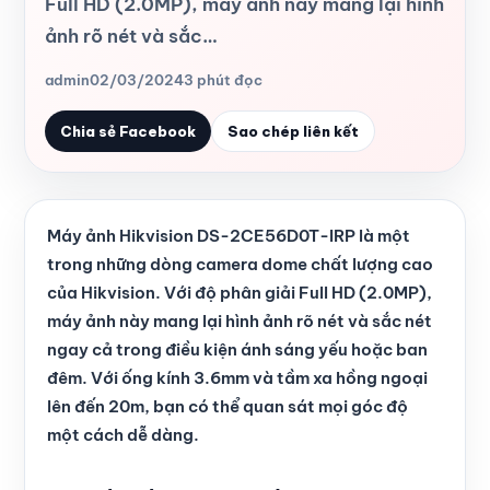
Full HD (2.0MP), máy ảnh này mang lại hình
ảnh rõ nét và sắc…
admin
02/03/2024
3 phút đọc
Chia sẻ Facebook
Sao chép liên kết
Máy ảnh Hikvision DS-2CE56D0T-IRP là một
trong những dòng camera dome chất lượng cao
của Hikvision. Với độ phân giải Full HD (2.0MP),
máy ảnh này mang lại hình ảnh rõ nét và sắc nét
ngay cả trong điều kiện ánh sáng yếu hoặc ban
đêm. Với ống kính 3.6mm và tầm xa hồng ngoại
lên đến 20m, bạn có thể quan sát mọi góc độ
một cách dễ dàng.