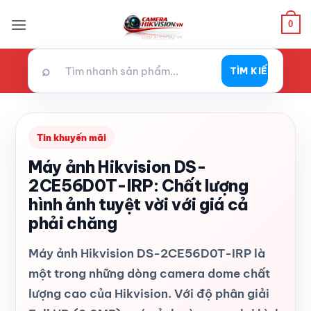
Bỏ
0
qua
nội
dung
⌕
TÌM KIẾM
Tin khuyến mãi
Máy ảnh Hikvision DS-
2CE56D0T-IRP: Chất lượng
hình ảnh tuyệt vời với giá cả
phải chăng
Máy ảnh Hikvision DS-2CE56D0T-IRP là
một trong những dòng camera dome chất
lượng cao của Hikvision. Với độ phân giải