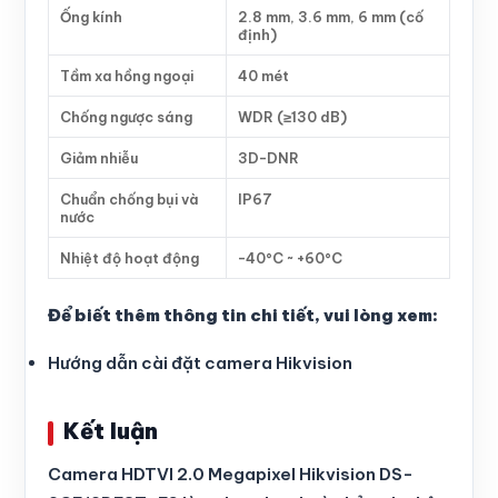
Ống kính
2.8 mm, 3.6 mm, 6 mm (cố
định)
Tầm xa hồng ngoại
40 mét
Chống ngược sáng
WDR (≥130 dB)
Giảm nhiễu
3D-DNR
Chuẩn chống bụi và
IP67
nước
Nhiệt độ hoạt động
-40°C ~ +60°C
Để biết thêm thông tin chi tiết, vui lòng xem:
Hướng dẫn cài đặt camera Hikvision
Kết luận
Camera HDTVI 2.0 Megapixel Hikvision DS-