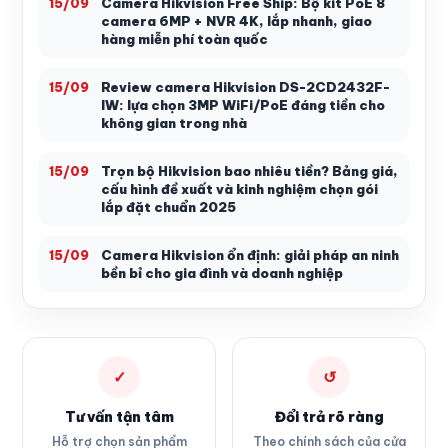
Camera Hikvision Free Ship: Bộ kit PoE 8
15/09
camera 6MP + NVR 4K, lắp nhanh, giao
hàng miễn phí toàn quốc
Review camera Hikvision DS-2CD2432F-
15/09
IW: lựa chọn 3MP WiFi/PoE đáng tiền cho
không gian trong nhà
Trọn bộ Hikvision bao nhiêu tiền? Bảng giá,
15/09
cấu hình đề xuất và kinh nghiệm chọn gói
lắp đặt chuẩn 2025
Camera Hikvision ổn định: giải pháp an ninh
15/09
bền bỉ cho gia đình và doanh nghiệp
✓
↺
Tư vấn tận tâm
Đổi trả rõ ràng
Hỗ trợ chọn sản phẩm
Theo chính sách của cửa