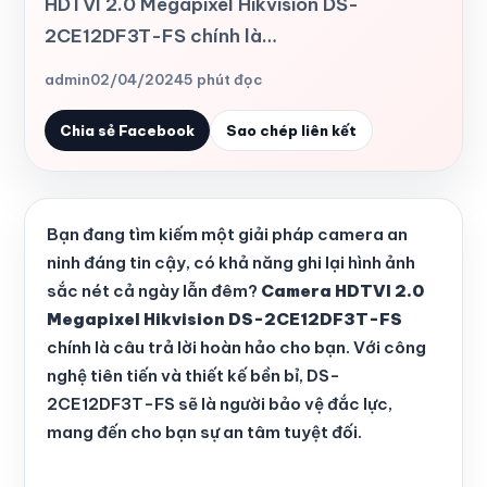
HDTVI 2.0 Megapixel Hikvision DS-
2CE12DF3T-FS chính là…
admin
02/04/2024
5 phút đọc
Chia sẻ Facebook
Sao chép liên kết
Bạn đang tìm kiếm một giải pháp camera an
ninh đáng tin cậy, có khả năng ghi lại hình ảnh
sắc nét cả ngày lẫn đêm?
Camera HDTVI 2.0
Megapixel Hikvision DS-2CE12DF3T-FS
chính là câu trả lời hoàn hảo cho bạn. Với công
nghệ tiên tiến và thiết kế bền bỉ, DS-
2CE12DF3T-FS sẽ là người bảo vệ đắc lực,
mang đến cho bạn sự an tâm tuyệt đối.