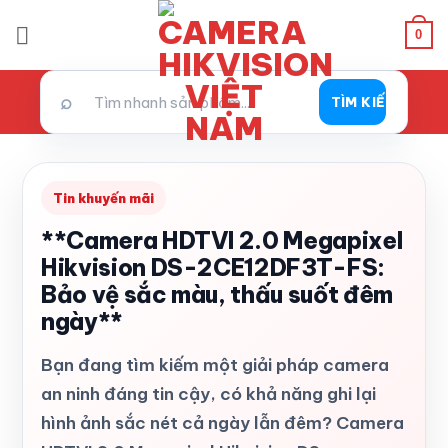
Bỏ
0
qua
nội
dung
⌕
TÌM KIẾM
Tin khuyến mãi
**Camera HDTVI 2.0 Megapixel
Hikvision DS-2CE12DF3T-FS:
Bảo vệ sắc màu, thấu suốt đêm
ngày**
Bạn đang tìm kiếm một giải pháp camera
an ninh đáng tin cậy, có khả năng ghi lại
hình ảnh sắc nét cả ngày lẫn đêm? Camera