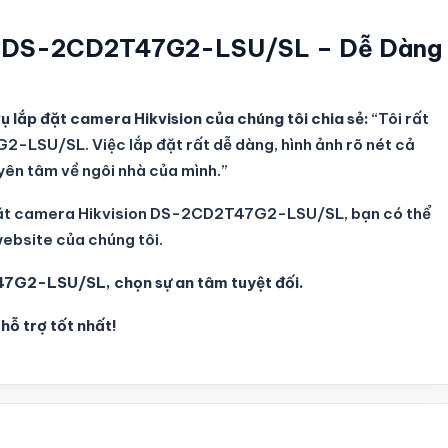
on DS-2CD2T47G2-LSU/SL – Dễ Dàng
 lắp đặt camera Hikvision của chúng tôi chia sẻ:
“Tôi rất
-LSU/SL. Việc lắp đặt rất dễ dàng, hình ảnh rõ nét cả
 yên tâm về ngôi nhà của mình.”
ắp đặt camera Hikvision DS-2CD2T47G2-LSU/SL, bạn có thể
ebsite của chúng tôi.
7G2-LSU/SL, chọn sự an tâm tuyệt đối.
hỗ trợ tốt nhất!