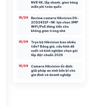
NVR 4K, lắp nhanh, giao hàng
miễn phí toàn quốc
15/09
Review camera Hikvision DS-
2CD2432F-IW: lựa chọn 3MP
WiFi/PoE đáng tiền cho
không gian trong nhà
15/09
Trọn bộ Hikvision bao nhiêu
tiền? Bảng giá, cấu hình đề
xuất và kinh nghiệm chọn gói
lắp đặt chuẩn 2025
15/09
Camera Hikvision ổn định:
giải pháp an ninh bền bỉ cho
gia đình và doanh nghiệp