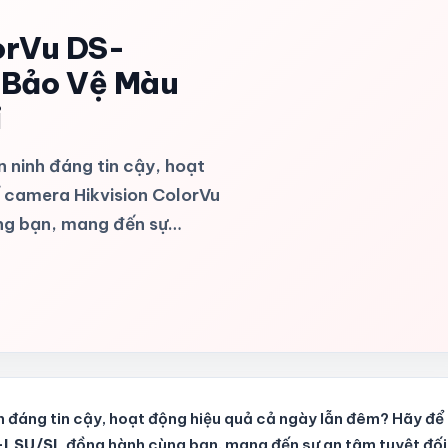
orVu DS-
Bảo Vệ Màu
i
 ninh đáng tin cậy, hoạt
 camera Hikvision ColorVu
g bạn, mang đến sự…
h đáng tin cậy, hoạt động hiệu quả cả ngày lẫn đêm? Hãy để
-LSU/SL
đồng hành cùng bạn, mang đến sự an tâm tuyệt đối