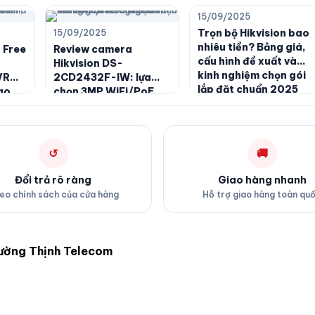
15/09/2025
Trọn bộ Hikvision bao
15/09/2025
nhiêu tiền? Bảng giá,
 Free
Review camera
cấu hình đề xuất và
Hikvision DS-
kinh nghiệm chọn gói
VR
2CD2432F-IW: lựa
lắp đặt chuẩn 2025
ao
chọn 3MP WiFi/PoE
àn
đáng tiền cho không
gian trong nhà
↺
🚚
Đổi trả rõ ràng
Giao hàng nhanh
eo chính sách của cửa hàng
Hỗ trợ giao hàng toàn qu
rường Thịnh Telecom