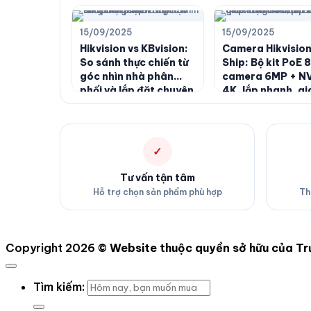
15/09/2025
15/09/2025
Hikvision vs KBvision:
Camera Hikvision
So sánh thực chiến từ
Ship: Bộ kit PoE 8
góc nhìn nhà phân
camera 6MP + N
phối và lắp đặt chuyên
4K, lắp nhanh, gi
nghiệp
hàng miễn phí to
quốc
✓
Tư vấn tận tâm
Hỗ trợ chọn sản phẩm phù hợp
Th
Copyright 2026 ©
Website thuộc quyền sở hữu của T
Tìm kiếm: