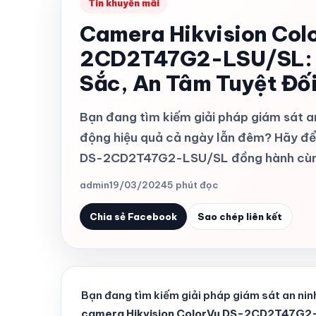
Tin khuyến mãi
Camera Hikvision Col
2CD2T47G2-LSU/SL: 
Sắc, An Tâm Tuyệt Đố
Bạn đang tìm kiếm giải pháp giám sát an
động hiệu quả cả ngày lẫn đêm? Hãy để
DS-2CD2T47G2-LSU/SL đồng hành cùn
admin
19/03/2024
5 phút đọc
Chia sẻ Facebook
Sao chép liên kết
Bạn đang tìm kiếm giải pháp giám sát an nin
camera Hikvision ColorVu DS-2CD2T47G2