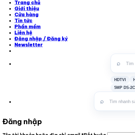
Trang chủ
Giới thiệu
Cửa hàng
Tin tức
Phần mềm
Liên hệ
Đăng nhập / Đăng ký
Newsletter
⌕
HDTVI
5MP DS-2C
⌕
Đăng nhập
Tên tài khoản hoặc địa chỉ email
*
Bắt buộc