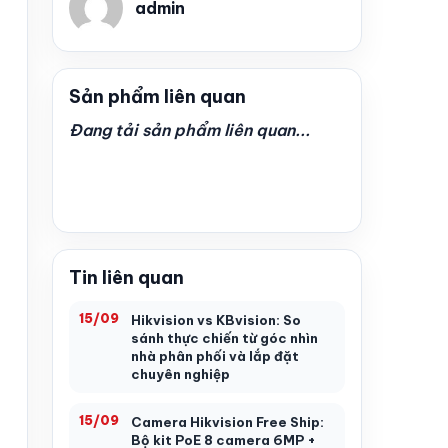
admin
Sản phẩm liên quan
Đang tải sản phẩm liên quan...
Tin liên quan
15/09
Hikvision vs KBvision: So
sánh thực chiến từ góc nhìn
nhà phân phối và lắp đặt
chuyên nghiệp
15/09
Camera Hikvision Free Ship:
Bộ kit PoE 8 camera 6MP +