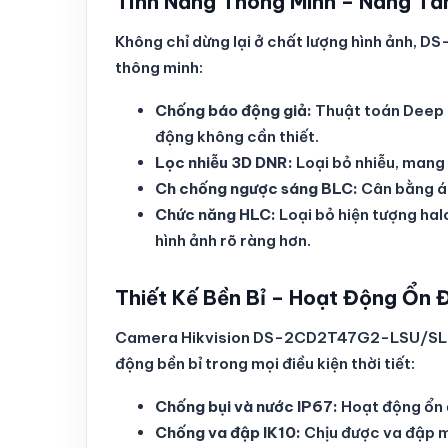
Tính Năng Thông Minh – Nâng Tầ
Không chỉ dừng lại ở chất lượng hình ảnh,
thông minh:
Chống báo động giả:
Thuật toán Deep L
động không cần thiết.
Lọc nhiễu 3D DNR:
Loại bỏ nhiễu, mang 
Ch chống ngược sáng BLC:
Cân bằng án
Chức năng HLC:
Loại bỏ hiện tượng ha
hình ảnh rõ ràng hơn.
Thiết Kế Bền Bỉ – Hoạt Động Ổn 
Camera Hikvision DS-2CD2T47G2-LSU/SL đượ
động bền bỉ trong mọi điều kiện thời tiết:
Chống bụi và nước IP67:
Hoạt động ổn đ
Chống va đập IK10:
Chịu được va đập mạ