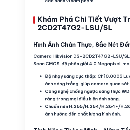
các hành vi xâm phạm.
Khám Phá Chi Tiết Vượt T
2CD2T47G2-LSU/SL
Hình Ảnh Chân Thực, Sắc Nét Đến
Camera Hikvision DS-2CD2T47G2-LSU/SL đượ
Scan CMOS, độ phân giải 4.0 Megapixel, mang
Độ nhạy sáng cực thấp:
Chỉ 0.0005 Lux
ánh sáng trắng, giúp camera quan sát 
Công nghệ chống ngược sáng thực WD
ràng trong mọi điều kiện ánh sáng.
Chuẩn nén H.265/H.264/H.264+/H.2
ảnh hưởng đến chất lượng hình ảnh.