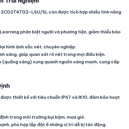
m Trải Nghiệm
 DS-2CD2T47G2-LSU/SL còn được tích hợp nhiều tính năng
earning phân biệt người và phương tiện, giảm thiểu báo
lại hình ảnh sắc nét, chuyên nghiệp.
h sáng, giúp quan sát rõ nét trong mọi điều kiện.
lo (quầng sáng) xung quanh nguồn sáng mạnh, cung cấp
Định
c thiết kế với tiêu chuẩn IP67 và IK10, đảm bảo hoạt
ịnh trong môi trường bụi bặm, mưa gió.
nh, phù hợp lắp đặt ở những vị trí dễ bị tác động.