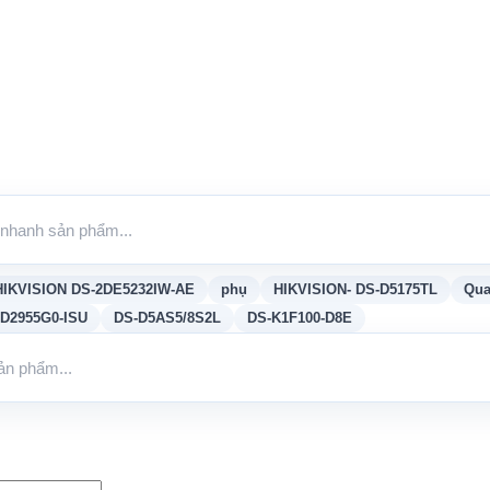
HIKVISION DS-2DE5232IW-AE
phụ
HIKVISION- DS-D5175TL
Qua
D2955G0-ISU
DS-D5AS5/8S2L
DS-K1F100-D8E