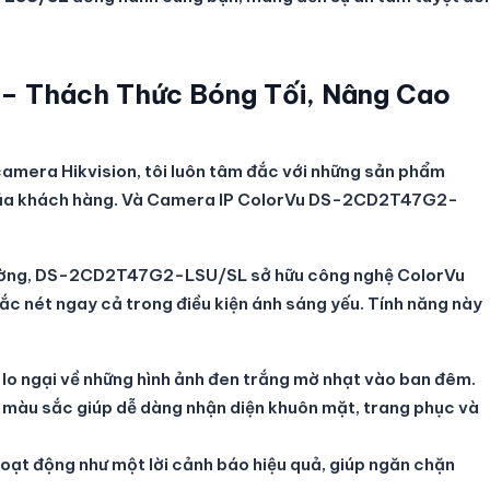
 – Thách Thức Bóng Tối, Nâng Cao
camera Hikvision, tôi luôn tâm đắc với những sản phẩm
u của khách hàng. Và Camera IP ColorVu DS-2CD2T47G2-
hường, DS-2CD2T47G2-LSU/SL sở hữu công nghệ ColorVu
 sắc nét ngay cả trong điều kiện ánh sáng yếu. Tính năng này
lo ngại về những hình ảnh đen trắng mờ nhạt vào ban đêm.
 màu sắc giúp dễ dàng nhận diện khuôn mặt, trang phục và
hoạt động như một lời cảnh báo hiệu quả, giúp ngăn chặn