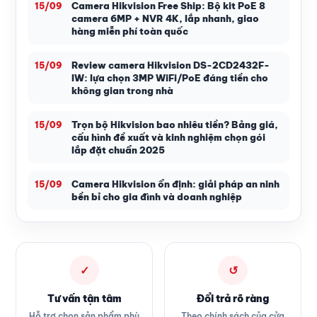
Camera Hikvision Free Ship: Bộ kit PoE 8
15/09
camera 6MP + NVR 4K, lắp nhanh, giao
hàng miễn phí toàn quốc
Review camera Hikvision DS-2CD2432F-
15/09
IW: lựa chọn 3MP WiFi/PoE đáng tiền cho
không gian trong nhà
Trọn bộ Hikvision bao nhiêu tiền? Bảng giá,
15/09
cấu hình đề xuất và kinh nghiệm chọn gói
lắp đặt chuẩn 2025
Camera Hikvision ổn định: giải pháp an ninh
15/09
bền bỉ cho gia đình và doanh nghiệp
✓
↺
Tư vấn tận tâm
Đổi trả rõ ràng
Hỗ trợ chọn sản phẩm phù
Theo chính sách của cửa