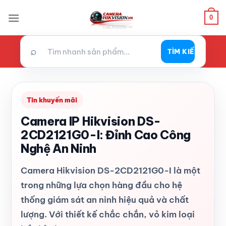
Bỏ
0
qua
nội
dung
⌕
TÌM KIẾM
Tin khuyến mãi
Camera IP Hikvision DS-
2CD2121G0-I: Đỉnh Cao Công
Nghệ An Ninh
Camera Hikvision DS-2CD2121G0-I là một
trong những lựa chọn hàng đầu cho hệ
thống giám sát an ninh hiệu quả và chất
lượng. Với thiết kế chắc chắn, vỏ kim loại