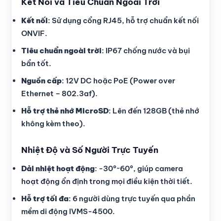
Kết Nối và Tiêu Chuẩn Ngoài Trời
Kết nối
: Sử dụng cổng RJ45, hỗ trợ chuẩn kết nối
ONVIF.
Tiêu chuẩn ngoài trời
: IP67 chống nước và bụi
bẩn tốt.
Nguồn cấp
: 12V DC hoặc PoE (Power over
Ethernet – 802.3af).
Hỗ trợ thẻ nhớ MicroSD
: Lên đến 128GB (thẻ nhớ
không kèm theo).
Nhiệt Độ và Số Người Trực Tuyến
Dải nhiệt hoạt động
: -30°~60°, giúp camera
hoạt động ổn định trong mọi điều kiện thời tiết.
Hỗ trợ tối đa
: 6 người dùng trực tuyến qua phần
mềm di động IVMS-4500.