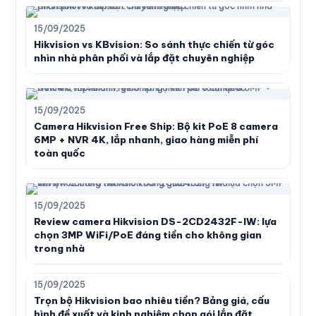
15/09/2025
Hikvision vs KBvision: So sánh thực chiến từ góc
nhìn nhà phân phối và lắp đặt chuyên nghiệp
15/09/2025
Camera Hikvision Free Ship: Bộ kit PoE 8 camera
6MP + NVR 4K, lắp nhanh, giao hàng miễn phí
toàn quốc
15/09/2025
Review camera Hikvision DS-2CD2432F-IW: lựa
chọn 3MP WiFi/PoE đáng tiền cho không gian
trong nhà
15/09/2025
Trọn bộ Hikvision bao nhiêu tiền? Bảng giá, cấu
hình đề xuất và kinh nghiệm chọn gói lắp đặt