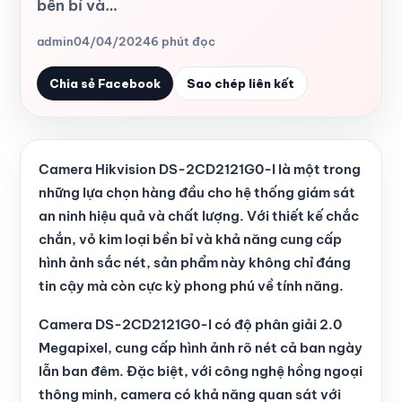
bền bỉ và…
admin
04/04/2024
6 phút đọc
Chia sẻ Facebook
Sao chép liên kết
Camera Hikvision DS-2CD2121G0-I là một trong
những lựa chọn hàng đầu cho hệ thống giám sát
an ninh hiệu quả và chất lượng. Với thiết kế chắc
chắn, vỏ kim loại bền bỉ và khả năng cung cấp
hình ảnh sắc nét, sản phẩm này không chỉ đáng
tin cậy mà còn cực kỳ phong phú về tính năng.
Camera DS-2CD2121G0-I có độ phân giải 2.0
Megapixel, cung cấp hình ảnh rõ nét cả ban ngày
lẫn ban đêm. Đặc biệt, với công nghệ hồng ngoại
thông minh, camera có khả năng quan sát với