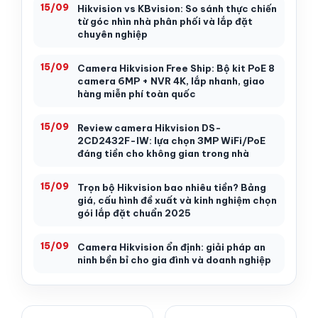
15/09
Hikvision vs KBvision: So sánh thực chiến
từ góc nhìn nhà phân phối và lắp đặt
chuyên nghiệp
15/09
Camera Hikvision Free Ship: Bộ kit PoE 8
camera 6MP + NVR 4K, lắp nhanh, giao
hàng miễn phí toàn quốc
15/09
Review camera Hikvision DS-
2CD2432F-IW: lựa chọn 3MP WiFi/PoE
đáng tiền cho không gian trong nhà
15/09
Trọn bộ Hikvision bao nhiêu tiền? Bảng
giá, cấu hình đề xuất và kinh nghiệm chọn
gói lắp đặt chuẩn 2025
15/09
Camera Hikvision ổn định: giải pháp an
ninh bền bỉ cho gia đình và doanh nghiệp