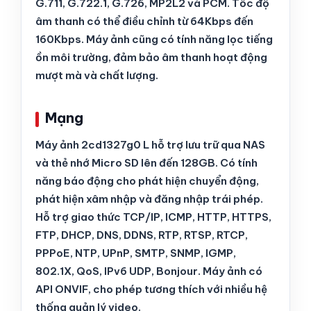
G.711, G.722.1, G.726, MP2L2 và PCM. Tốc độ
âm thanh có thể điều chỉnh từ 64Kbps đến
160Kbps. Máy ảnh cũng có tính năng lọc tiếng
ồn môi trường, đảm bảo âm thanh hoạt động
mượt mà và chất lượng.
Mạng
Máy ảnh 2cd1327g0 L hỗ trợ lưu trữ qua NAS
và thẻ nhớ Micro SD lên đến 128GB. Có tính
năng báo động cho phát hiện chuyển động,
phát hiện xâm nhập và đăng nhập trái phép.
Hỗ trợ giao thức TCP/IP, ICMP, HTTP, HTTPS,
FTP, DHCP, DNS, DDNS, RTP, RTSP, RTCP,
PPPoE, NTP, UPnP, SMTP, SNMP, IGMP,
802.1X, QoS, IPv6 UDP, Bonjour. Máy ảnh có
API ONVIF, cho phép tương thích với nhiều hệ
thống quản lý video.