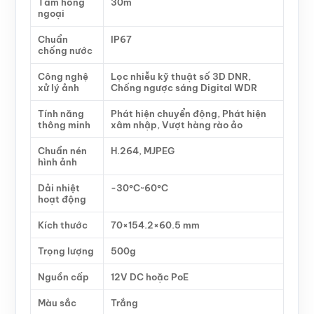
Tầm hồng
30m
ngoại
Chuẩn
IP67
chống nước
Công nghệ
Lọc nhiễu kỹ thuật số 3D DNR,
xử lý ảnh
Chống ngược sáng Digital WDR
Tính năng
Phát hiện chuyển động, Phát hiện
thông minh
xâm nhập, Vượt hàng rào ảo
Chuẩn nén
H.264, MJPEG
hình ảnh
Dải nhiệt
-30°C~60°C
hoạt động
Kích thước
70×154.2×60.5 mm
Trọng lượng
500g
Nguồn cấp
12V DC hoặc PoE
Màu sắc
Trắng