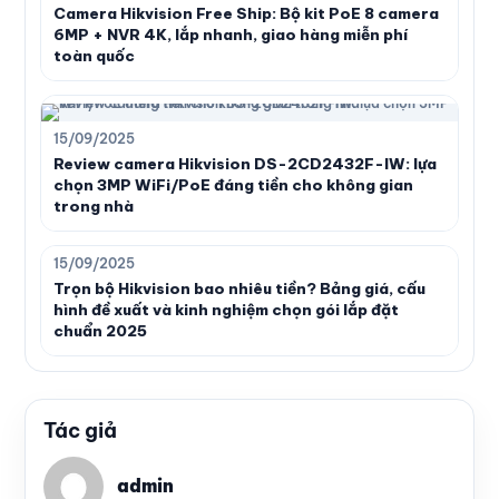
Camera Hikvision Free Ship: Bộ kit PoE 8 camera
6MP + NVR 4K, lắp nhanh, giao hàng miễn phí
toàn quốc
15/09/2025
Review camera Hikvision DS-2CD2432F-IW: lựa
chọn 3MP WiFi/PoE đáng tiền cho không gian
trong nhà
15/09/2025
Trọn bộ Hikvision bao nhiêu tiền? Bảng giá, cấu
hình đề xuất và kinh nghiệm chọn gói lắp đặt
chuẩn 2025
Tác giả
admin