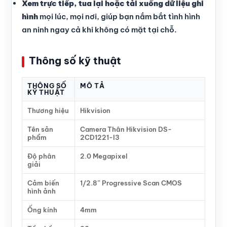
Xem trực tiếp, tua lại hoặc tải xuống dữ liệu ghi
hình
mọi lúc, mọi nơi, giúp bạn nắm bắt tình hình
an ninh ngay cả khi không có mặt tại chỗ.
Thông số kỹ thuật
THÔNG SỐ
MÔ TẢ
KỸ THUẬT
Thương hiệu
Hikvision
Tên sản
Camera Thân Hikvision DS-
phẩm
2CD1221-I3
Độ phân
2.0 Megapixel
giải
Cảm biến
1/2.8” Progressive Scan CMOS
hình ảnh
Ống kính
4mm