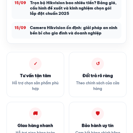
Trọn bộ Hikvision bao nhiêu tiền? Bảng giá,
15/09
cấu hình đề xuất và kinh nghiệm chọn gói
lắp đặt chuẩn 2025
Camera Hikvision ổn định: giải pháp an ninh
15/09
bền bỉ cho gia đình và doanh nghiệp
✓
↺
Tư vấn tận tâm
Đổi trả rõ ràng
Hỗ trợ chọn sản phẩm phù
Theo chính sách của cửa
hợp
hàng
🚚
🛡
Giao hàng nhanh
Bảo hành uy tín
Hỗ trợ giao hàng toàn
Cam kết hàng chính hãng