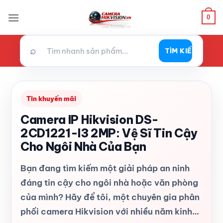
Bỏ
0
qua
nội
dung
⌕
TÌM KIẾM
Tin khuyến mãi
Camera IP Hikvision DS-
2CD1221-I3 2MP: Vệ Sĩ Tin Cậy
Cho Ngôi Nhà Của Bạn
Bạn đang tìm kiếm một giải pháp an ninh
đáng tin cậy cho ngôi nhà hoặc văn phòng
của mình? Hãy để tôi, một chuyên gia phân
phối camera Hikvision với nhiều năm kinh…