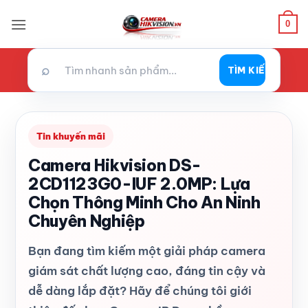
Bỏ
0
qua
nội
dung
⌕
TÌM KIẾM
Tin khuyến mãi
Camera Hikvision DS-
2CD1123G0-IUF 2.0MP: Lựa
Chọn Thông Minh Cho An Ninh
Chuyên Nghiệp
Bạn đang tìm kiếm một giải pháp camera
giám sát chất lượng cao, đáng tin cậy và
dễ dàng lắp đặt? Hãy để chúng tôi giới