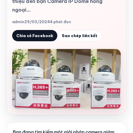
thiệu đến bạn Camera IP Dome hồng
ngoại…
admin
29/03/2024
4 phút đọc
Chia sẻ Facebook
Sao chép liên kết
Bạn đang tìm kiếm một giải pháp camera giám