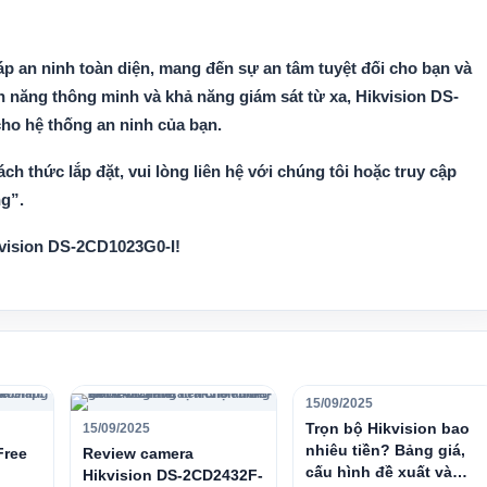
háp an ninh toàn diện, mang đến sự an tâm tuyệt đối cho bạn và
nh năng thông minh và khả năng giám sát từ xa, Hikvision DS-
ho hệ thống an ninh của bạn.
ách thức lắp đặt, vui lòng liên hệ với chúng tôi hoặc truy cập
g”.
kvision DS-2CD1023G0-I!
15/09/2025
Trọn bộ Hikvision bao
15/09/2025
nhiêu tiền? Bảng giá,
Free
Review camera
cấu hình đề xuất và
Hikvision DS-2CD2432F-