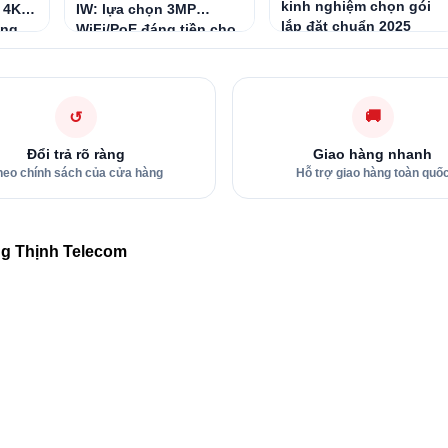
kinh nghiệm chọn gói
 4K,
IW: lựa chọn 3MP
lắp đặt chuẩn 2025
àng
WiFi/PoE đáng tiền cho
c
không gian trong nhà
🚚
↺
Đổi trả rõ ràng
Giao hàng nhanh
heo chính sách của cửa hàng
Hỗ trợ giao hàng toàn quố
ng Thịnh Telecom